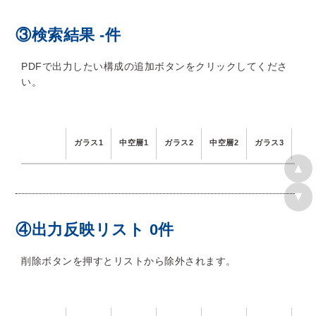
③検索結果
-
件
PDFで出力したい構成の追加ボタンをクリックしてくださ
い。
ガラス1
中空層1
ガラス2
中空層2
ガラス3
透過率
▲
▼
④出力反映リスト
0
件
削除ボタンを押すとリストから除外されます。