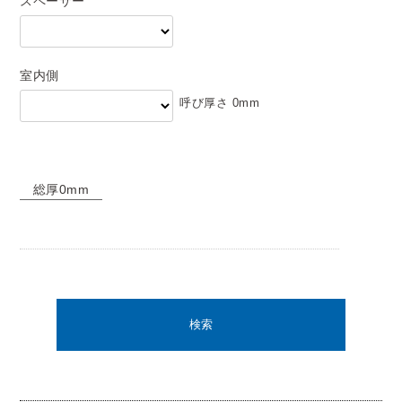
スペーサー
室内側
呼び厚さ
0
mm
総厚
0
mm