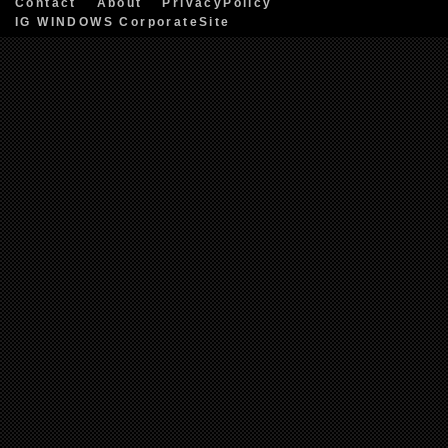
Contact
About
PrivacyPolicy
IG WINDOWS CorporateSite